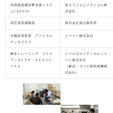
内視鏡画像診断支援システ
富士フイルムメディカル株
ムCAD EYE
式会社
高圧蒸気滅菌器
株式会社湯山製作所
分娩監視装置 アクトカル
トーイツ株式会社
ディオグラフ
蘇生トレーニング リトル
レールダルメディカルジャ
アンＱＣＰＲ・ＡＥＤトレ
パン株式会社
ーナ２
（解説：マコト医科精機株
式会社）